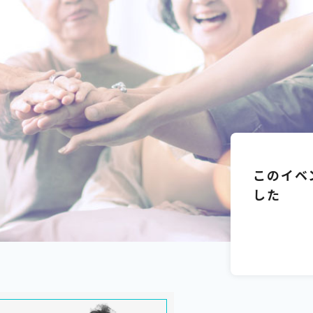
このイベ
した