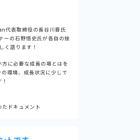
apan代表取締役の長谷川晋氏
トナーの石野悟史氏が各自の挫
々しく語ります！
い方に必要な成長の場とはを
今の環境、成長状況に少しで
す！
めたドキュメント