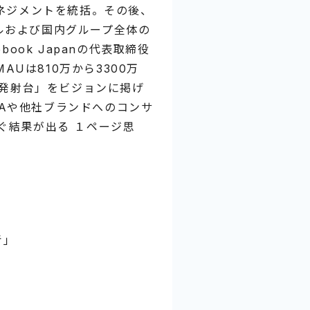
マネジメントを統括。その後、
ルおよび国内グループ全体の
book Japanの代表取締役
MAUは810万から3300万
の発射台」をビジョンに掲げ
M&Aや他社ブランドへのコンサ
ぐ結果が出る １ページ思
考」