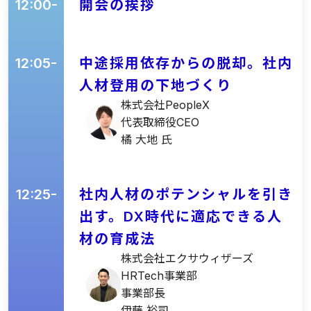
12:00-
開会の挨拶
12:05-
中途採用依存からの脱却。社内
人材登用の下地づくり
株式会社PeopleX
代表取締役CEO
橘 大地 氏
12:25-
社内人材のポテンシャルを引き
出す。DX時代に適応できる人
材の育成法
株式会社エクサウィザーズ
HRTech事業部
事業部長
伊藤 裕司